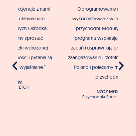
ami
Oprogramowanie
mMedica
jest
O
m
wykorzystywane w codziennej pracy
eW
a,
przychodni. Moduły funkcjonalne
programu wspierają wykonywanie
rea
ej
zadań i usprawniają pracę. Doceniamy
ia są
zaangażowanie i rzetelność firmy Asseco
in
”
Poland i polecamy
mMedica
innym
przychodniom.
wp
z
NZOZ MEDSPEC
p
Przychodnia Spec. w Przemyślu