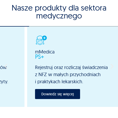
Nasze produkty dla sektora
medycznego
mMedica
mMe
Sta
PS+
Podn
Rejestruj oraz rozliczaj świadczenia
przez
z NFZ w małych przychodniach
ewid
i praktykach lekarskich.
Do
Dowiedz się więcej