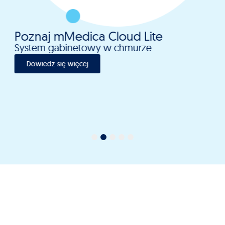
Poznaj mMedica Cloud Lite
System gabinetowy w chmurze
Dowiedz się więcej
1
2
3
4
5