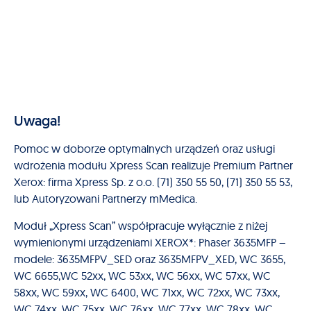
Uwaga!
Pomoc w doborze optymalnych urządzeń oraz usługi
wdrożenia modułu Xpress Scan realizuje Premium Partner
Xerox: firma Xpress Sp. z o.o. (71) 350 55 50, (71) 350 55 53,
lub Autoryzowani Partnerzy mMedica.
Moduł „Xpress Scan” współpracuje wyłącznie z niżej
wymienionymi urządzeniami XEROX*: Phaser 3635MFP –
modele: 3635MFPV_SED oraz 3635MFPV_XED, WC 3655,
WC 6655,WC 52xx, WC 53xx, WC 56xx, WC 57xx, WC
58xx, WC 59xx, WC 6400, WC 71xx, WC 72xx, WC 73xx,
WC 74xx, WC 75xx, WC 76xx, WC 77xx, WC 78xx, WC