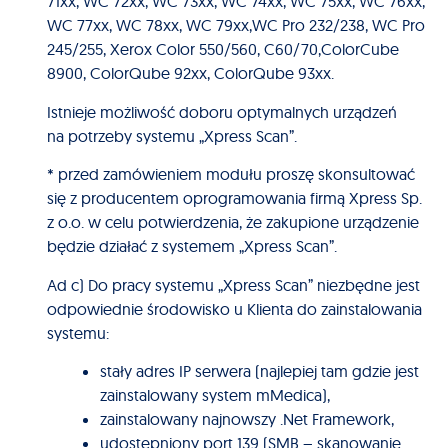
71xx, WC 72xx, WC 73xx, WC 74xx, WC 75xx, WC 76xx,
WC 77xx, WC 78xx, WC 79xx,WC Pro 232/238, WC Pro
245/255, Xerox Color 550/560, C60/70,ColorCube
8900, ColorQube 92xx, ColorQube 93xx.
Istnieje możliwość doboru optymalnych urządzeń
na potrzeby systemu „Xpress Scan”.
* przed zamówieniem modułu proszę skonsultować
się z producentem oprogramowania firmą Xpress Sp.
z o.o. w celu potwierdzenia, że zakupione urządzenie
będzie działać z systemem „Xpress Scan”.
Ad c) Do pracy systemu „Xpress Scan” niezbędne jest
odpowiednie środowisko u Klienta do zainstalowania
systemu:
stały adres IP serwera (najlepiej tam gdzie jest
zainstalowany system mMedica),
zainstalowany najnowszy .Net Framework,
udostępniony port 139 (SMB – skanowanie