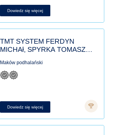
Dowiedz się więcej
TMT SYSTEM FERDYN
MICHAł, SPYRKA TOMASZ
SPółKA CYWILNA
Maków podhalański
Dowiedz się więcej