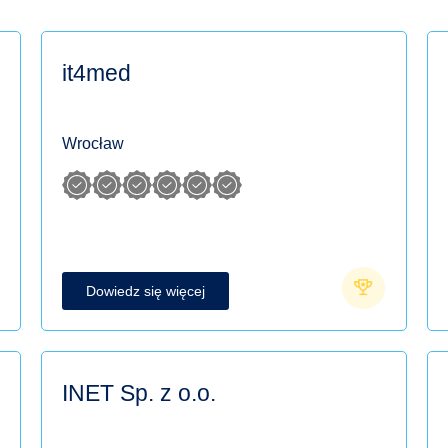
it4med
Wrocław
Dowiedz się więcej
INET Sp. z o.o.