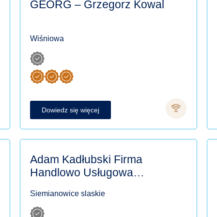
GEORG – Grzegorz Kowal
Wiśniowa
Dowiedz się więcej
Adam Kadłubski Firma
Handlowo Usługowa
Compares
Siemianowice slaskie