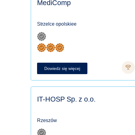
MediComp
Strzelce opolskiee
Dowiedz się więcej
IT-HOSP Sp. z o.o.
Rzeszów