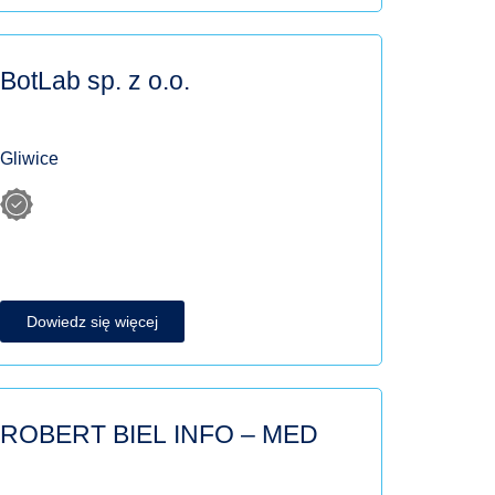
BotLab sp. z o.o.
Gliwice
Dowiedz się więcej
ROBERT BIEL INFO – MED