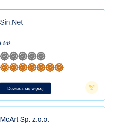
Sin.Net
Łódź
Dowiedz się więcej
McArt Sp. z.o.o.