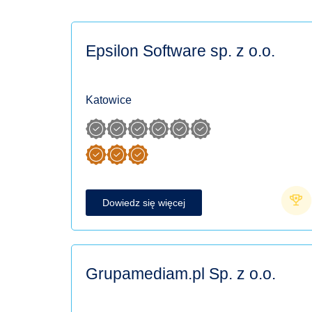
Epsilon Software sp. z o.o.
Katowice
Dowiedz się więcej
Grupamediam.pl Sp. z o.o.