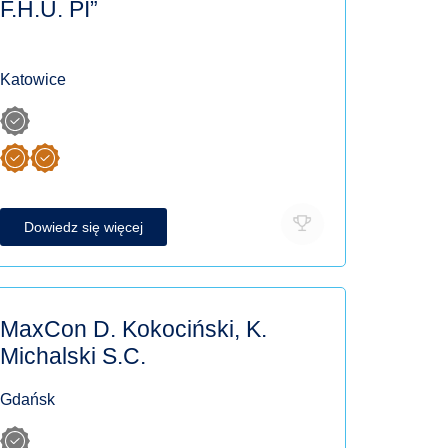
F.H.U. PI”
Katowice
Dowiedz się więcej
MaxCon D. Kokociński, K.
Michalski S.C.
Gdańsk