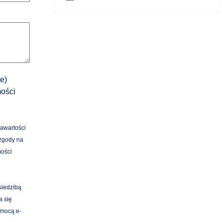
e)
mości
zawartości
 zgody na
mości
siedzibą
a się
omocą e-