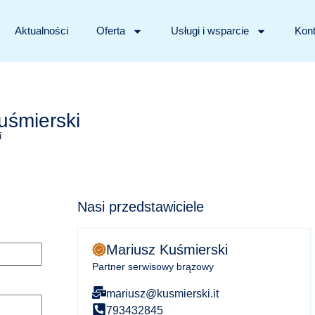
Aktualności
Oferta
Usługi i wsparcie
Kont
uśmierski
i
Nasi przedstawiciele
Mariusz Kuśmierski
Partner serwisowy brązowy
mariusz@kusmierski.it
793432845