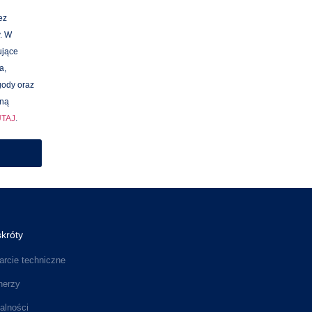
ez
. W
ujące
a,
gody oraz
łną
UTAJ
.
króty
rcie techniczne
nerzy
alności