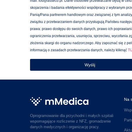
mail: iod@asseco.pl. Dane osobowe przetwarzane będą w celu
skojarzenia i badania efektywności współpracy z wybranym prz
Panią/Pana partnerem handlowym oraz związanej z tym analizy
związku z przetwarzaniem danych przysługują Państwu następ
prawa: prawo dostępu do swoich danych, prawo ich poprawiani
ograniczenia przetwarzania, usunięcia, sprzeciwu, wycofania z
złożenia skargi do organu nadzorczego. Aby zapoznać się z pe
informacją o zasadach przetwarzania danych, należy kliknąć
T
Wyślij
Na s
Wspa
Oprogramowanie dla przychodni i małych szpitali
Part
wspomagające rozliczenie z NFZ, gromadzenie
danych medycznych i organizację pracy.
Aktu