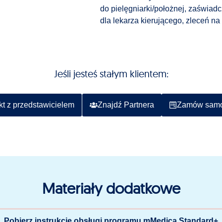
do pielęgniarki/położnej, zaświadc
dla lekarza kierującego, zleceń na 
Jeśli jesteś stałym klientem:
kt z przedstawicielem
Znajdź Partnera
Zamów samo
Materiały dodatkowe
Pobierz instrukcję obsługi programu mMedica Standard+