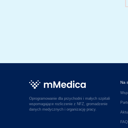
Na s
Wspa
Oprogramowanie dla przychodni i małych szpitali
Part
wspomagające rozliczenie z NFZ, gromadzenie
danych medycznych i organizację pracy.
Aktu
FAQ