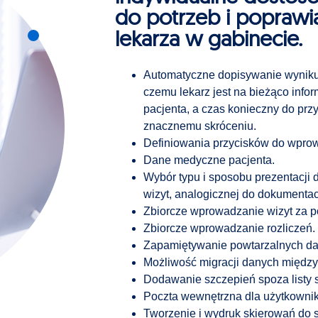
do potrzeb i poprawi
lekarza w gabinecie.
Automatyczne dopisywanie wyniku 
czemu lekarz jest na bieżąco info
pacjenta, a czas konieczny do pr
znacznemu skróceniu.
Definiowania przycisków do wpro
Dane medyczne pacjenta.
Wybór typu i sposobu prezentacji d
wizyt, analogicznej do dokumentac
Zbiorcze wprowadzanie wizyt za 
Zbiorcze wprowadzanie rozliczeń.
Zapamiętywanie powtarzalnych da
Możliwość migracji danych między
Dodawanie szczepień spoza listy
Poczta wewnętrzna dla użytkowni
Tworzenie i wydruk skierowań do 