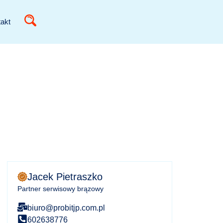
akt
Jacek Pietraszko
Partner serwisowy brązowy
biuro@probitjp.com.pl
602638776