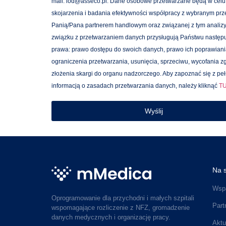
mail: iod@asseco.pl. Dane osobowe przetwarzane będą w celu
skojarzenia i badania efektywności współpracy z wybranym prz
Panią/Pana partnerem handlowym oraz związanej z tym analizy
związku z przetwarzaniem danych przysługują Państwu następ
prawa: prawo dostępu do swoich danych, prawo ich poprawiani
ograniczenia przetwarzania, usunięcia, sprzeciwu, wycofania z
złożenia skargi do organu nadzorczego. Aby zapoznać się z pe
informacją o zasadach przetwarzania danych, należy kliknąć
T
Wyślij
Na s
Wspa
Oprogramowanie dla przychodni i małych szpitali
Part
wspomagające rozliczenie z NFZ, gromadzenie
danych medycznych i organizację pracy.
Aktu