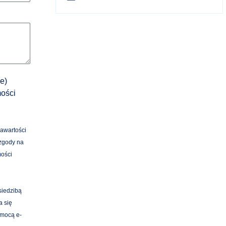
e)
mości
zawartości
 zgody na
mości
siedzibą
a się
omocą e-