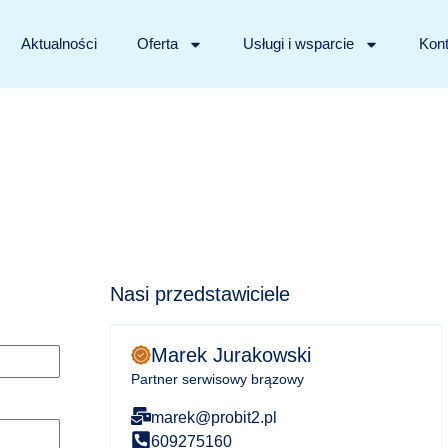
Aktualności
Oferta
Usługi i wsparcie
Kont
Nasi przedstawiciele
Marek Jurakowski
Partner serwisowy brązowy
marek@probit2.pl
609275160