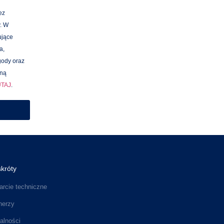
ez
. W
ujące
a,
gody oraz
łną
UTAJ
.
króty
rcie techniczne
nerzy
alności