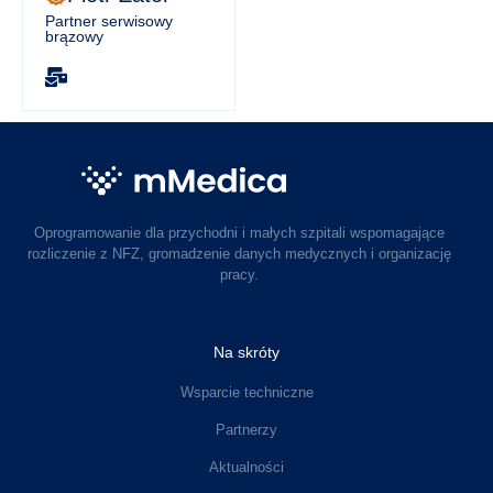
Partner serwisowy
brązowy
Oprogramowanie dla przychodni i małych szpitali wspomagające
rozliczenie z NFZ, gromadzenie danych medycznych i organizację
pracy.
Na skróty
Wsparcie techniczne
Partnerzy
Aktualności