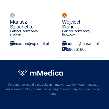
Mariusz
Wojciech
Szlachetko
Stanclik
Partner serwisowy
Partner serwisowy
srebrny
brązowy
marann@op.onet.pl
admin@marann.pl
696261666
Oprogramowanie dla przychodni i małych szpitali wspomagające
rozliczenie z NFZ, gromadzenie danych medycznych i organizację
pracy.