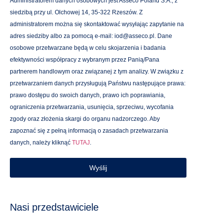
Administratorem danych osobowych jest Asseco Poland S.A., z
siedzibą przy ul. Olchowej 14, 35-322 Rzeszów. Z
administratorem można się skontaktować wysyłając zapytanie na
adres siedziby albo za pomocą e-mail: iod@asseco.pl. Dane
osobowe przetwarzane będą w celu skojarzenia i badania
efektywności współpracy z wybranym przez Panią/Pana
partnerem handlowym oraz związanej z tym analizy. W związku z
przetwarzaniem danych przysługują Państwu następujące prawa:
prawo dostępu do swoich danych, prawo ich poprawiania,
ograniczenia przetwarzania, usunięcia, sprzeciwu, wycofania
zgody oraz złożenia skargi do organu nadzorczego. Aby
zapoznać się z pełną informacją o zasadach przetwarzania
danych, należy kliknąć
TUTAJ
.
Wyślij
Nasi przedstawiciele