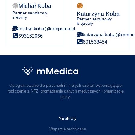
Michał Koba
Partner serwisowy
Katarzyna Koba
srebrny
Partner serwisowy
brązowy
michal.koba@kompema.pl
katarzyna.koba@kompe
693162066
601538454
Oprogramowanie dla przychodni i małych szpitali wspomagające
rozliczenie z NFZ, gromadzenie danych medycznych i organizację
pracy.
Na skróty
Wsparcie techniczne