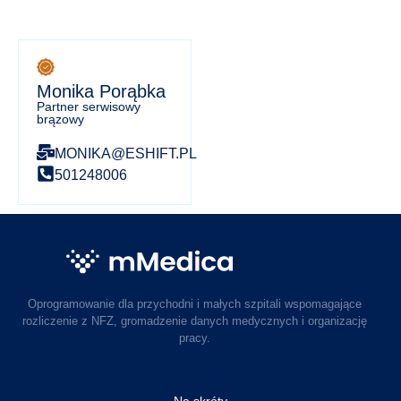
Monika Porąbka
Partner serwisowy
brązowy
MONIKA@ESHIFT.PL
501248006
Oprogramowanie dla przychodni i małych szpitali wspomagające
rozliczenie z NFZ, gromadzenie danych medycznych i organizację
pracy.