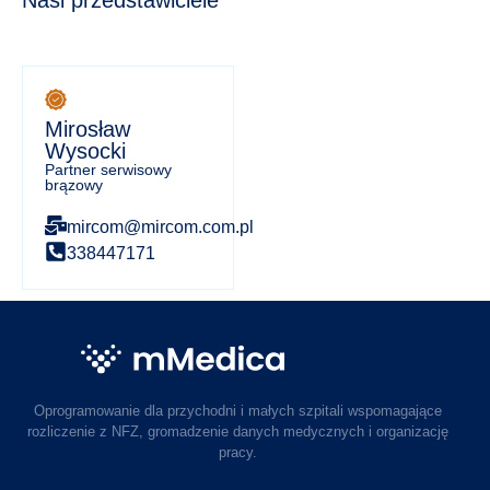
Mirosław
Wysocki
Partner serwisowy
brązowy
mircom@mircom.com.pl
338447171
Oprogramowanie dla przychodni i małych szpitali wspomagające
rozliczenie z NFZ, gromadzenie danych medycznych i organizację
pracy.