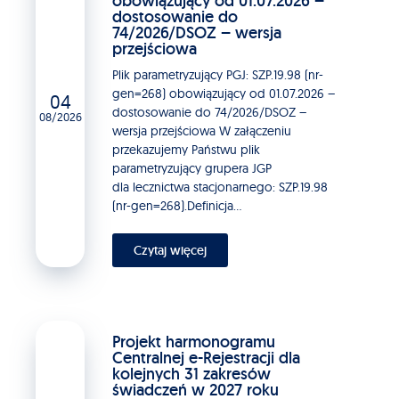
obowiązujący od 01.07.2026 –
dostosowanie do
74/2026/DSOZ – wersja
przejściowa
Plik parametryzujący PGJ: SZP.19.98 (nr-
gen=268) obowiązujący od 01.07.2026 –
04
dostosowanie do 74/2026/DSOZ –
08/2026
wersja przejściowa W załączeniu
przekazujemy Państwu plik
parametryzujący grupera JGP
dla lecznictwa stacjonarnego: SZP.19.98
(nr-gen=268).Definicja...
Czytaj więcej
Projekt harmonogramu
Centralnej e-Rejestracji dla
kolejnych 31 zakresów
świadczeń w 2027 roku