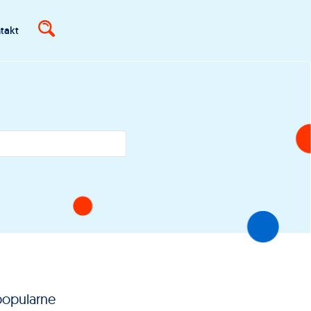
takt
popularne