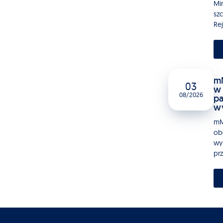
Mi
sz
Rej
mM
03
w 
08/2026
pa
w
mM
ob
wy
pr