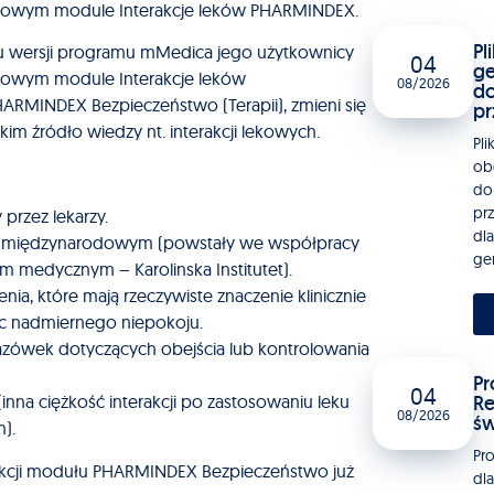
sowym module Interakcje leków PHARMINDEX.
Pl
iu wersji programu mMedica jego użytkownicy
04
ge
sowym module Interakcje leków
08/2026
do
MINDEX Bezpieczeństwo (Terapii), zmieni się
pr
kim źródło wiedzy nt. interakcji lekowych.
Pli
ob
do
pr
 przez lekarzy.
dla
siągu międzynarodowym (powstały we współpracy
gen
m medycznym – Karolinska Institutet).
enia, które mają rzeczywiste znaczenie klinicznie
ąc nadmiernego niepokoju.
skazówek dotyczących obejścia lub kontrolowania
Pr
04
Re
inna ciężkość interakcji po zastosowaniu leku
08/2026
św
).
Pr
funkcji modułu PHARMINDEX Bezpieczeństwo już
dl