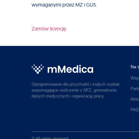
wymaganymi przez MZ i GUS.
Zamów licencję
Na s
Wspa
Oprogramowanie dla przychodni i małych szpitali
Part
wspomagające rozliczenie z NFZ, gromadzenie
danych medycznych i organizację pracy.
Aktu
FAQ
© All rights reserved