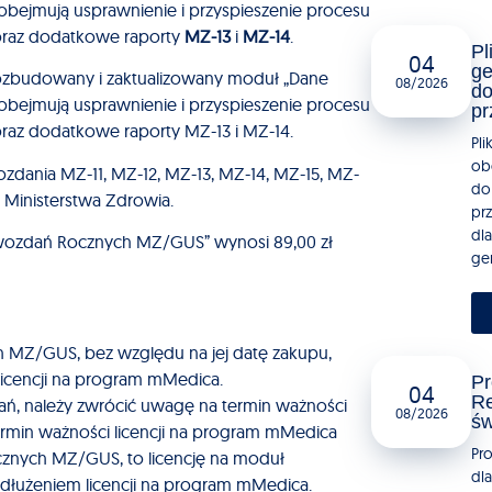
bejmują usprawnienie i przyspieszenie procesu
oraz dodatkowe raporty
MZ-13
i
MZ-14
.
Pl
04
ge
rozbudowany i zaktualizowany moduł „Dane
08/2026
do
bejmują usprawnienie i przyspieszenie procesu
pr
raz dodatkowe raporty MZ-13 i MZ-14.
Pli
ob
dania MZ-11, MZ-12, MZ-13, MZ-14, MZ-15, MZ-
do
 Ministerstwa Zdrowia.
pr
dla
awozdań Rocznych MZ/GUS” wynosi 89,00 zł
gen
 MZ/GUS, bez względu na jej datę zakupu,
licencji na program mMedica.
Pr
04
Re
ań, należy zwrócić uwagę na termin ważności
08/2026
św
termin ważności licencji na program mMedica
Pr
znych MZ/GUS, to licencję na moduł
dl
dłużeniem licencji na program mMedica.