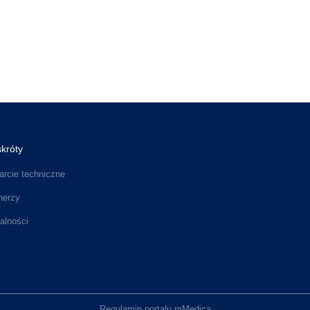
króty
rcie techniczne
nerzy
alności
Regulamin portalu mMedica