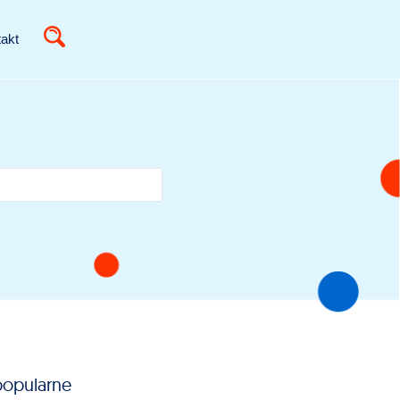
akt
popularne