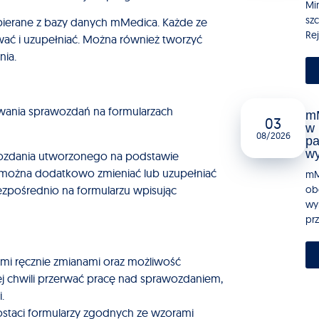
Mi
sz
ierane z bazy danych mMedica. Każde ze
Rej
ć i uzupełniać. Można również tworzyć
nia.
wania sprawozdań na formularzach
mM
03
w 
08/2026
pa
w
zdania utworzonego na podstawie
ożna dodatkowo zmieniać lub uzupełniać
mM
ezpośrednio na formularzu wpisując
ob
wy
pr
mi ręcznie zmianami oraz możliwość
j chwili przerwać pracę nad sprawozdaniem,
.
aci formularzy zgodnych ze wzorami