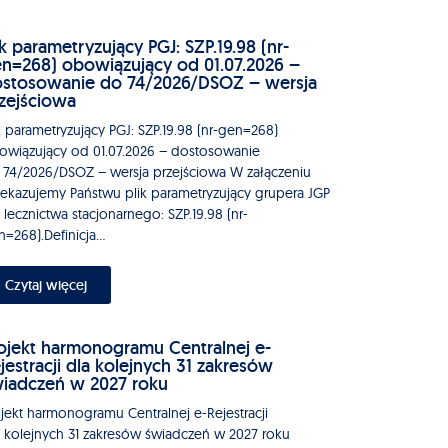
ik parametryzujący PGJ: SZP.19.98 (nr-
n=268) obowiązujący od 01.07.2026 –
stosowanie do 74/2026/DSOZ – wersja
zejściowa
k parametryzujący PGJ: SZP.19.98 (nr-gen=268)
owiązujący od 01.07.2026 – dostosowanie
 74/2026/DSOZ – wersja przejściowa W załączeniu
zekazujemy Państwu plik parametryzujący grupera JGP
 lecznictwa stacjonarnego: SZP.19.98 (nr-
=268).Definicja...
Czytaj więcej
ojekt harmonogramu Centralnej e-
jestracji dla kolejnych 31 zakresów
iadczeń w 2027 roku
ojekt harmonogramu Centralnej e-Rejestracji
a kolejnych 31 zakresów świadczeń w 2027 roku