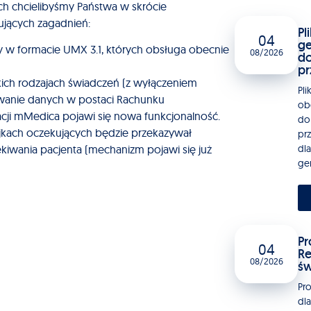
ch chcielibyśmy Państwa w skrócie
jących zagadnień:
Pl
04
ge
w formacie UMX 3.1, których obsługa obecnie
08/2026
do
pr
kich rodzajach świadczeń (z wyłączeniem
Pli
wanie danych w postaci Rachunku
ob
cji mMedica pojawi się nowa funkcjonalność.
do
jkach oczekujących będzie przekazywał
pr
dla
ekiwania pacjenta (mechanizm pojawi się już
gen
Pr
04
Re
08/2026
św
Pr
dl