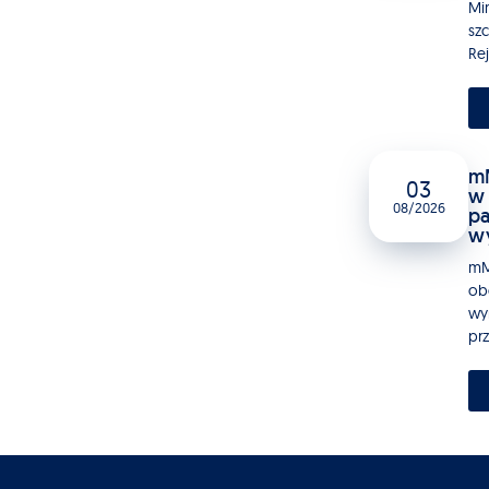
Mi
sz
Rej
mM
03
w 
08/2026
pa
w
mM
ob
wy
pr