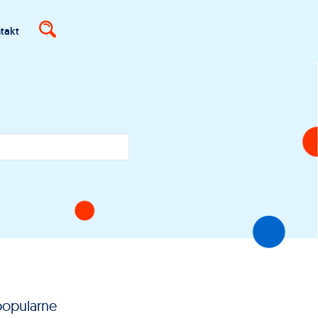
takt
popularne