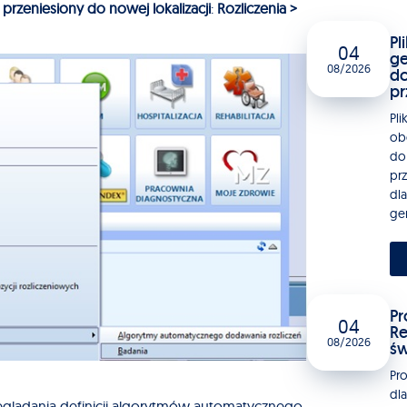
ł
przeniesiony do nowej lokalizacji
:
Rozliczenia >
Pl
04
ge
08/2026
do
pr
Pli
ob
do
pr
dla
gen
Pr
04
Re
08/2026
św
Pr
dl
eglądania definicji algorytmów automatycznego