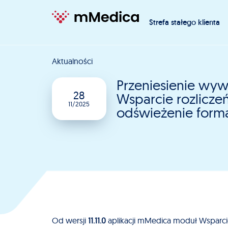
Strefa stałego klienta
Aktualności
Przeniesienie wy
28
Wsparcie rozliczeń
11/2025
odświeżenie formatk
Od wersji
11.11.0
aplikacji mMedica moduł Wsparcie