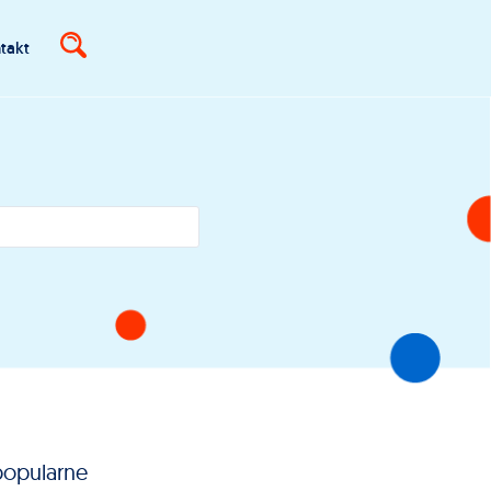
takt
popularne