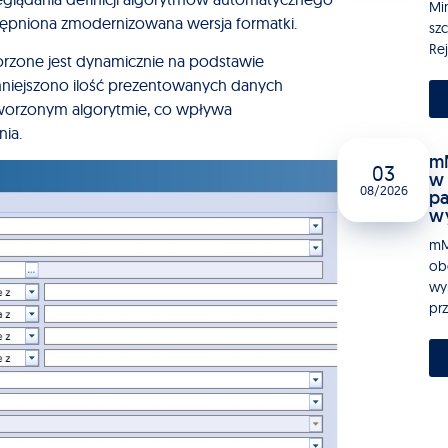
Mi
ostępniona zmodernizowana wersja formatki.
sz
Rej
orzone jest dynamicznie na podstawie
mniejszono ilość prezentowanych danych
tworzonym algorytmie, co wpływa
nia.
mM
03
w 
08/2026
pa
w
mM
ob
wy
pr