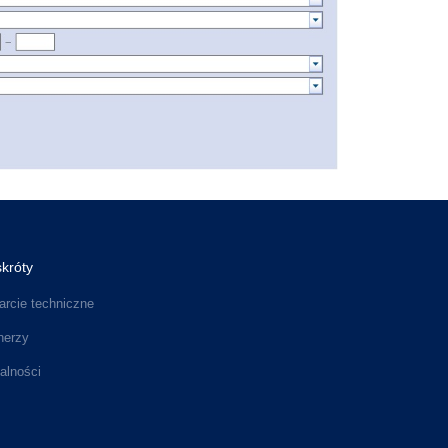
króty
rcie techniczne
nerzy
alności