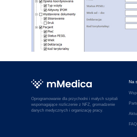
Na s
Wspa
Oprogramowanie dla przychodni i małych szpitali
Part
wspomagające rozliczenie z NFZ, gromadzenie
danych medycznych i organizację pracy.
Aktu
FAQ