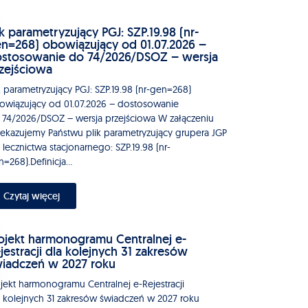
ik parametryzujący PGJ: SZP.19.98 (nr-
n=268) obowiązujący od 01.07.2026 –
stosowanie do 74/2026/DSOZ – wersja
zejściowa
k parametryzujący PGJ: SZP.19.98 (nr-gen=268)
owiązujący od 01.07.2026 – dostosowanie
 74/2026/DSOZ – wersja przejściowa W załączeniu
zekazujemy Państwu plik parametryzujący grupera JGP
 lecznictwa stacjonarnego: SZP.19.98 (nr-
=268).Definicja...
Czytaj więcej
ojekt harmonogramu Centralnej e-
jestracji dla kolejnych 31 zakresów
iadczeń w 2027 roku
ojekt harmonogramu Centralnej e-Rejestracji
a kolejnych 31 zakresów świadczeń w 2027 roku