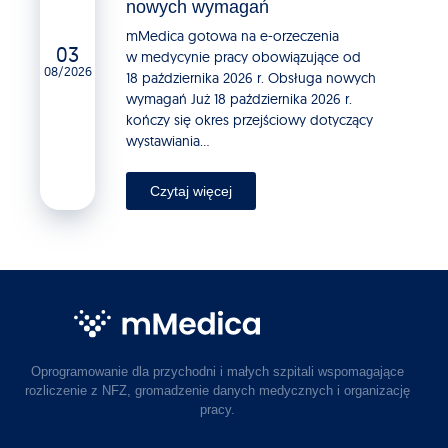
nowych wymagań
mMedica gotowa na e-orzeczenia
03
w medycynie pracy obowiązujące od
08/2026
18 października 2026 r. Obsługa nowych
wymagań Już 18 października 2026 r.
kończy się okres przejściowy dotyczący
wystawiania...
Czytaj więcej
Oprogramowanie dla przychodni i małych szpitali wspomagające
rozliczenie z NFZ, gromadzenie danych medycznych i organizację
pracy.