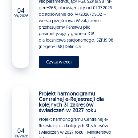
Plik parametryzujący PGJ: SZP.19.98 (nr-
gen=268) obowiązujący od 01.07.2026 –
04
dostosowanie do 74/2026/DSOZ –
08/2026
wersja przejściowa W załączeniu
przekazujemy Państwu plik
parametryzujący grupera JGP
dla lecznictwa stacjonarnego: SZP.19.98
(nr-gen=268).Definicja...
Czytaj więcej
Projekt harmonogramu
Centralnej e-Rejestracji dla
kolejnych 31 zakresów
świadczeń w 2027 roku
Projekt harmonogramu Centralnej e-
Rejestracji dla kolejnych 31 zakresów
04
świadczeń w 2027 roku Ministerstwo
08/2026