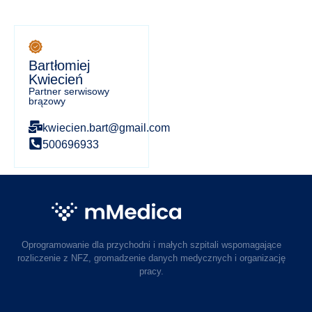
Bartłomiej
Kwiecień
Partner serwisowy
brązowy
kwiecien.bart@gmail.com
500696933
Oprogramowanie dla przychodni i małych szpitali wspomagające
rozliczenie z NFZ, gromadzenie danych medycznych i organizację
pracy.