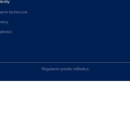
króty
rcie techniczne
nerzy
alności
Regulamin portalu mMedica