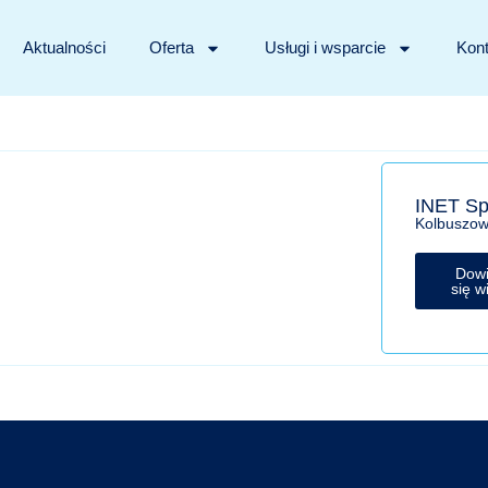
Aktualności
Oferta
Usługi i wsparcie
Kont
INET Sp.
Kolbuszo
Dow
się w