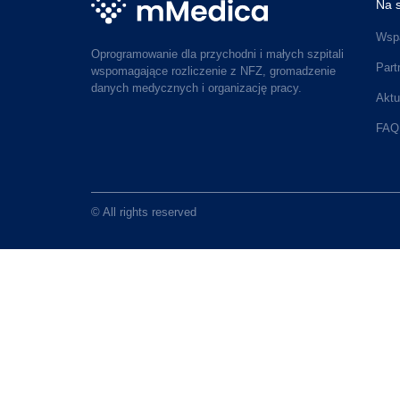
Na s
Wspa
Oprogramowanie dla przychodni i małych szpitali
Part
wspomagające rozliczenie z NFZ, gromadzenie
danych medycznych i organizację pracy.
Aktu
FAQ
© All rights reserved