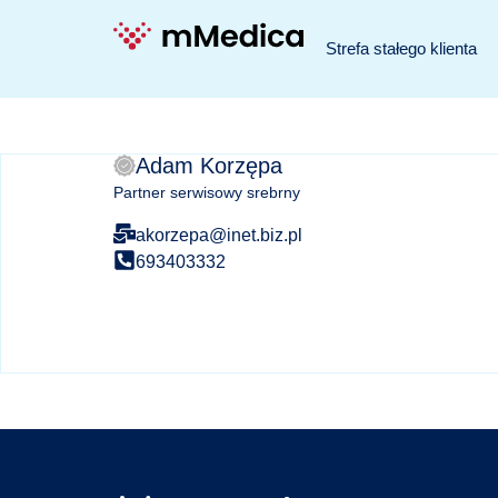
Strefa stałego klienta
Adam Korzępa
Partner serwisowy srebrny
akorzepa@inet.biz.pl
693403332