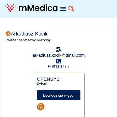
Arkadiusz Kocik
Partner serwisowy brązowy
arkadiusz.kocik@gmail.com
508110774
OPENSYS”
Bytom
Dowiedz się więcej