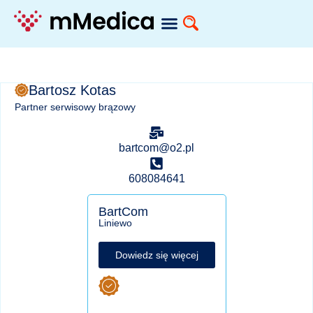
Bartosz Kotas
Partner serwisowy brązowy
bartcom@o2.pl
608084641
BartCom
Liniewo
Dowiedz się więcej