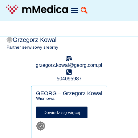
Grzegorz Kowal
Partner serwisowy srebrny
grzegorz.kowal@georg.com.pl
504095987
GEORG – Grzegorz Kowal
Wiśniowa
Dowiedz się więcej