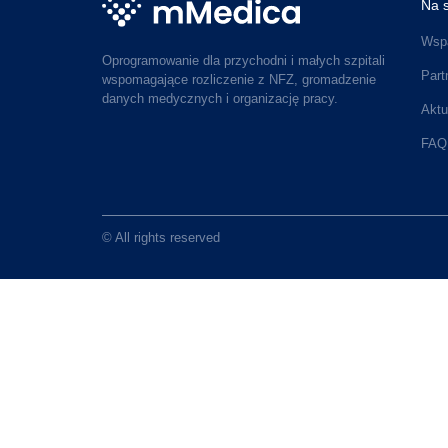
Na s
Wspa
Oprogramowanie dla przychodni i małych szpitali
Part
wspomagające rozliczenie z NFZ, gromadzenie
danych medycznych i organizację pracy.
Aktu
FAQ
© All rights reserved