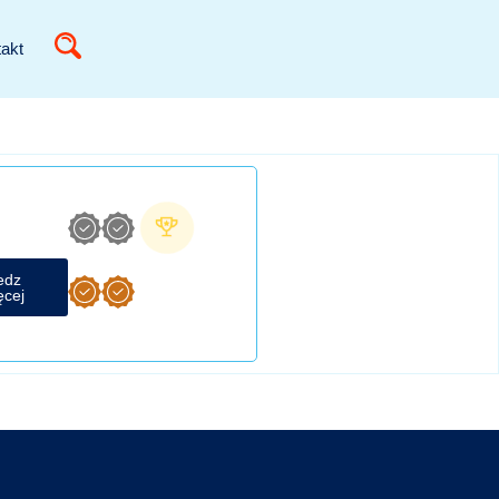
akt
edz
ęcej