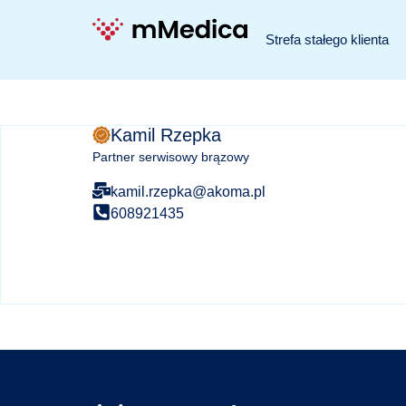
Strefa stałego klienta
Kamil Rzepka
Partner serwisowy brązowy
kamil.rzepka@akoma.pl
608921435