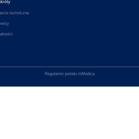
króty
rcie techniczne
nerzy
alności
Regulamin portalu mMedica