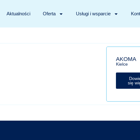
Aktualności
Oferta
Usługi i wsparcie
Kont
AKOMA
Kielce
Dowi
się wi