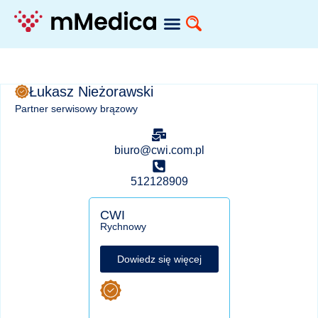
Łukasz Nieżorawski
Partner serwisowy brązowy
biuro@cwi.com.pl
512128909
CWI
Rychnowy
Dowiedz się więcej