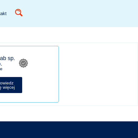
akt
ab sp.
.
ce
owiedz
ę więcej