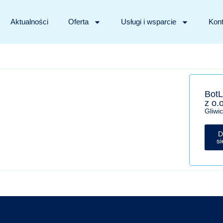
Aktualności
Oferta
Usługi i wsparcie
Kont
BotL
z o.o
Gliwi
D
si