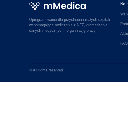
Na s
Wspa
Oprogramowanie dla przychodni i małych szpitali
Part
wspomagające rozliczenie z NFZ, gromadzenie
danych medycznych i organizację pracy.
Aktu
FAQ
© All rights reserved