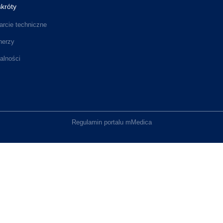
króty
rcie techniczne
nerzy
alności
Regulamin portalu mMedica