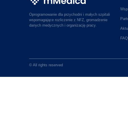
Wspa
Oprogramowanie dla przychodni i małych szpitali
Part
wspomagające rozliczenie z NFZ, gromadzenie
danych medycznych i organizację pracy.
Aktu
FAQ
© All rights reserved