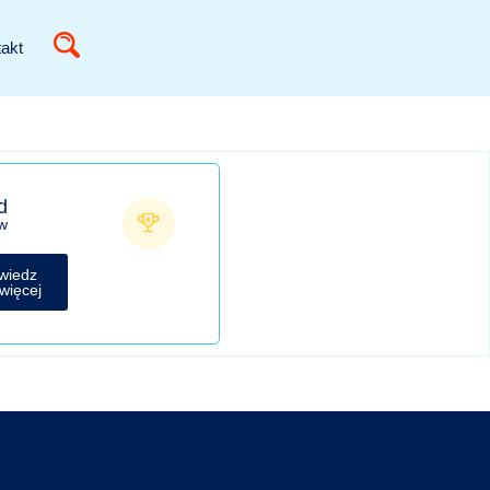
akt
d
w
wiedz
 więcej