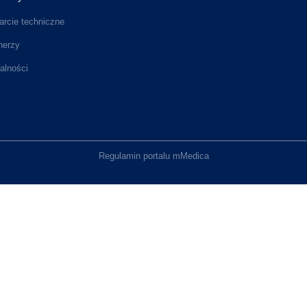
rcie techniczne
nerzy
alności
Regulamin portalu mMedica