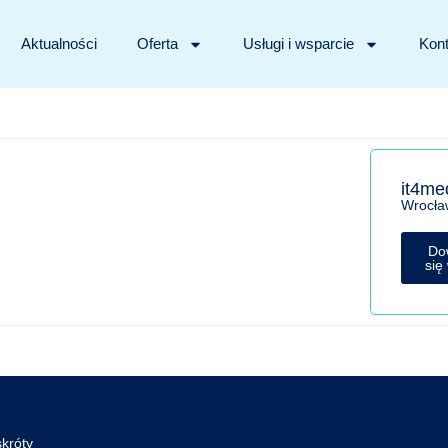
Aktualności
Oferta
Usługi i wsparcie
Kont
it4me
Wrocła
Do
się
króty