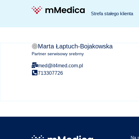
Strefa stałego klienta
Marta Łaptuch-Bojakowska
Partner serwisowy srebrny
med@it4med.com.pl
713307726
Na s