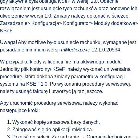
gdy aktywna była obsługa KSeF w wersji 2.0. Obecnie
rozwiązaniem jest usunięcie tych rachunków oraz ponowne ich
utworzenie w wersji 1.0. Zmiany należy dokonać w ścieżce:
Zarządzanie> Konfiguracja> Konfigurator> Moduły dodatkowe>
KSeF
Uwaga! Aby możliwe było usunięcie rachunku, wymagane jest
posiadanie minimum wersji
mMedica.exe
12.1.0.20534.
W przypadku kiedy w licencji nie ma aktywnego modułu
Jednolity plik kontrolny/ KSeF należy wykonać uniwersalną
procedurę, która dokona zmiany parametru w konfiguracji
systemu na KSEF 1.0. Po wykonaniu procedury serwisowej,
należy usunąć fakturę i utworzyć ją raz jeszcze.
Aby uruchomić procedurę serwisową, należy wykonać
następujące kroki:
Wykonać kopię zapasową bazy danych.
Zalogować się do aplikacji mMedica.
Przejść do sekcji: Zarządzanie → Operacje techniczne →