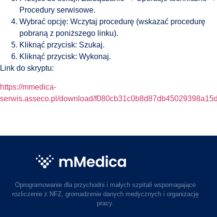
Procedury serwisowe.
Wybrać opcję: Wczytaj procedurę (wskazać procedurę
pobraną z poniższego linku).
Kliknąć przycisk: Szukaj.
Kliknąć przycisk: Wykonaj.
Link do skryptu:
https://mmedica-
serwis.asseco.pl/download/f080cb31c0b8d87db45029398a15
Oprogramowanie dla przychodni i małych szpitali wspomagające
rozliczenie z NFZ, gromadzenie danych medycznych i organizację
pracy.