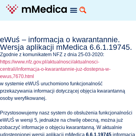
eWuś – informacja o kwarantannie.
Wersja aplikacji mMedica 6.6.1.19745.
Zgodnie z komunikatem NFZ z dnia 25-03-2020:
https://www.nfz.gov.pl/aktualnosci/aktualnosci-
centrali/informacja-o-kwarantannie-juz-dostepna-w-
ewus,7670.html
w systemie eWUŚ uruchomiono funkcjonalność
przekazywania informacji dotyczącej objęcia kwarantanną
osoby weryfikowanej.
Przystosowujemy nasz system do obsłużenia funkcjonalności
eWUŚ w wersji 5, jednakże na chwilę obecną, można już
zobaczyć informacje o objęciu kwarantanną. W aktualnie
udostępnionej wersji aplikacji mMedica
6.6.1.19745
informacja