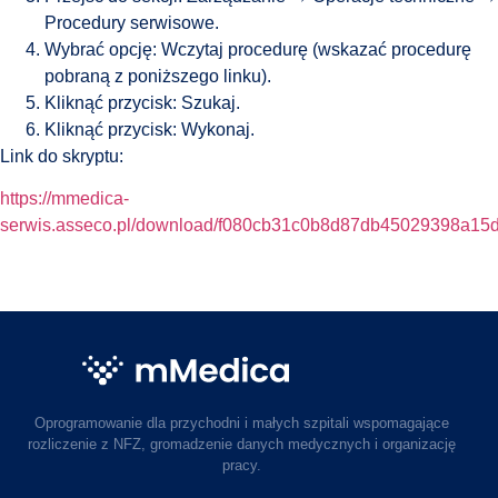
Procedury serwisowe.
Wybrać opcję: Wczytaj procedurę (wskazać procedurę
pobraną z poniższego linku).
Kliknąć przycisk: Szukaj.
Kliknąć przycisk: Wykonaj.
Link do skryptu:
https://mmedica-
serwis.asseco.pl/download/f080cb31c0b8d87db45029398a15
Oprogramowanie dla przychodni i małych szpitali wspomagające
rozliczenie z NFZ, gromadzenie danych medycznych i organizację
pracy.