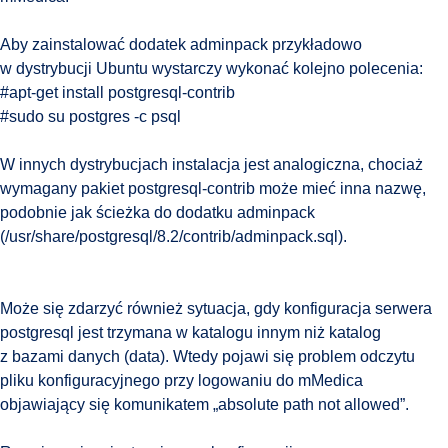
Aby zainstalować dodatek adminpack przykładowo
w dystrybucji Ubuntu wystarczy wykonać kolejno polecenia:
#apt-get install postgresql-contrib
#sudo su postgres -c psql
W innych dystrybucjach instalacja jest analogiczna, chociaż
wymagany pakiet postgresql-contrib może mieć inna nazwę,
podobnie jak ścieżka do dodatku adminpack
(/usr/share/postgresql/8.2/contrib/adminpack.sql).
Może się zdarzyć również sytuacja, gdy konfiguracja serwera
postgresql jest trzymana w katalogu innym niż katalog
z bazami danych (data). Wtedy pojawi się problem odczytu
pliku konfiguracyjnego przy logowaniu do mMedica
objawiający się komunikatem „absolute path not allowed”.