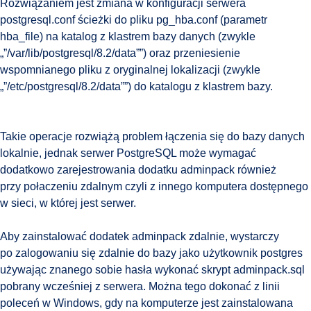
Rozwiązaniem jest zmiana w konfiguracji serwera
postgresql.conf ścieżki do pliku pg_hba.conf (parametr
hba_file) na katalog z klastrem bazy danych (zwykle
„”/var/lib/postgresql/8.2/data””) oraz przeniesienie
wspomnianego pliku z oryginalnej lokalizacji (zwykle
„”/etc/postgresql/8.2/data””) do katalogu z klastrem bazy.
Takie operacje rozwiążą problem łączenia się do bazy danych
lokalnie, jednak serwer PostgreSQL może wymagać
dodatkowo zarejestrowania dodatku adminpack również
przy połaczeniu zdalnym czyli z innego komputera dostępnego
w sieci, w której jest serwer.
Aby zainstalować dodatek adminpack zdalnie, wystarczy
po zalogowaniu się zdalnie do bazy jako użytkownik postgres
używając znanego sobie hasła wykonać skrypt adminpack.sql
pobrany wcześniej z serwera. Można tego dokonać z linii
poleceń w Windows, gdy na komputerze jest zainstalowana