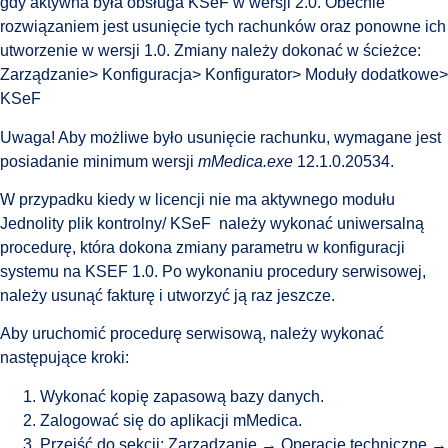
gdy aktywna była obsługa KSeF w wersji 2.0. Obecnie
rozwiązaniem jest usunięcie tych rachunków oraz ponowne ich
utworzenie w wersji 1.0. Zmiany należy dokonać w ścieżce:
Zarządzanie> Konfiguracja> Konfigurator> Moduły dodatkowe>
KSeF
Uwaga! Aby możliwe było usunięcie rachunku, wymagane jest
posiadanie minimum wersji
mMedica.exe
12.1.0.20534.
W przypadku kiedy w licencji nie ma aktywnego modułu
Jednolity plik kontrolny/ KSeF należy wykonać uniwersalną
procedurę, która dokona zmiany parametru w konfiguracji
systemu na KSEF 1.0. Po wykonaniu procedury serwisowej,
należy usunąć fakturę i utworzyć ją raz jeszcze.
Aby uruchomić procedurę serwisową, należy wykonać
następujące kroki:
Wykonać kopię zapasową bazy danych.
Zalogować się do aplikacji mMedica.
Przejść do sekcji: Zarządzanie → Operacje techniczne →