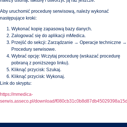
należy usunąć fakturę i utworzyć ją raz jeszcze.
Aby uruchomić procedurę serwisową, należy wykonać
następujące kroki:
Wykonać kopię zapasową bazy danych.
Zalogować się do aplikacji mMedica.
Przejść do sekcji: Zarządzanie → Operacje techniczne →
Procedury serwisowe.
Wybrać opcję: Wczytaj procedurę (wskazać procedurę
pobraną z poniższego linku).
Kliknąć przycisk: Szukaj.
Kliknąć przycisk: Wykonaj.
Link do skryptu:
https://mmedica-
serwis.asseco.pl/download/f080cb31c0b8d87db45029398a15