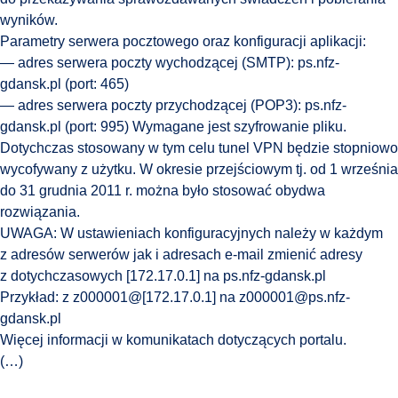
wyników.
Parametry serwera pocztowego oraz konfiguracji aplikacji:
— adres serwera poczty wychodzącej (SMTP): ps.nfz-
gdansk.pl (port: 465)
— adres serwera poczty przychodzącej (POP3): ps.nfz-
gdansk.pl (port: 995) Wymagane jest szyfrowanie pliku.
Dotychczas stosowany w tym celu tunel VPN będzie stopniowo
wycofywany z użytku. W okresie przejściowym tj. od 1 września
do 31 grudnia 2011 r. można było stosować obydwa
rozwiązania.
UWAGA: W ustawieniach konfiguracyjnych należy w każdym
z adresów serwerów jak i adresach e-mail zmienić adresy
z dotychczasowych [172.17.0.1] na ps.nfz-gdansk.pl
Przykład: z z000001@[172.17.0.1] na z000001@ps.nfz-
gdansk.pl
Więcej informacji w komunikatach dotyczących portalu.
(…)