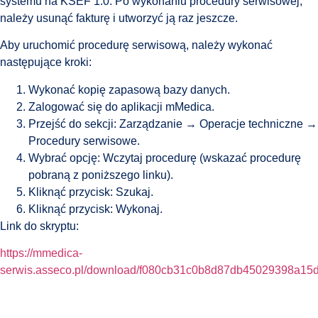
systemu na KSEF 1.0. Po wykonaniu procedury serwisowej,
należy usunąć fakturę i utworzyć ją raz jeszcze.
Aby uruchomić procedurę serwisową, należy wykonać
następujące kroki:
Wykonać kopię zapasową bazy danych.
Zalogować się do aplikacji mMedica.
Przejść do sekcji: Zarządzanie → Operacje techniczne →
Procedury serwisowe.
Wybrać opcję: Wczytaj procedurę (wskazać procedurę
pobraną z poniższego linku).
Kliknąć przycisk: Szukaj.
Kliknąć przycisk: Wykonaj.
Link do skryptu:
https://mmedica-
serwis.asseco.pl/download/f080cb31c0b8d87db45029398a15