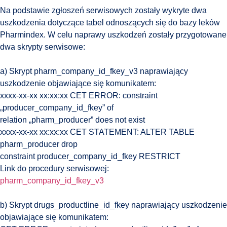
Na podstawie zgłoszeń serwisowych zostały wykryte dwa
uszkodzenia dotyczące tabel odnoszących się do bazy leków
Pharmindex. W celu naprawy uszkodzeń zostały przygotowane
dwa skrypty serwisowe:
a) Skrypt pharm_company_id_fkey_v3 naprawiający
uszkodzenie objawiające się komunikatem:
xxxx-xx-xx xx:xx:xx CET ERROR: constraint
„producer_company_id_fkey” of
relation „pharm_producer” does not exist
xxxx-xx-xx xx:xx:xx CET STATEMENT: ALTER TABLE
pharm_producer drop
constraint producer_company_id_fkey RESTRICT
Link do procedury serwisowej:
pharm_company_id_fkey_v3
b) Skrypt drugs_productline_id_fkey naprawiający uszkodzenie
objawiające się komunikatem: