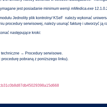
wymagane jest posiadanie minimum wersji
mMedica.exe
12.1.0.
modułu Jednolity plik kontrolny/ KSeF należy wykonać uniwers
u procedury serwisowej, należy usunąć fakturę i utworzyć ją r
onać następujące kroki:
e techniczne → Procedury serwisowe.
 procedurę pobraną z poniższego linku).
080cb31c0b8d87db45029398a15d668