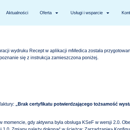
Aktualności
Oferta
Usługi i wsparcie
Kont
racji wydruku Recept w aplikacji mMedica została przygotowana
poznanie się z instrukcja zamieszczona poniżej.
aktury:
„Brak certyfikatu potwierdzającego tożsamość wyst
w momencie, gdy aktywna była obsługa KSeF w wersji 2.0. Obe
i 1.0. Zmiany należy dokonać w ścieżce: Zarządzanie> Konfi