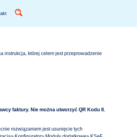
akt
 instrukcja, której celem jest przeprowadzenie
awcy faktury. Nie można utworzyć QR Kodu II.
cnie rozwiązaniem jest usunięcie tych
guracja> Konfigurator> Moduły dodatkowe> KSeF