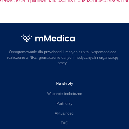
serwis.asseco.pl/download/f080cb31c0b8d87db45029398a15
Oprogramowanie dla przychodni i małych szpitali wspomagające
rozliczenie z NFZ, gromadzenie danych medycznych i organizację
pracy.
Na skróty
Wsparcie techniczne
Partnerzy
Aktualności
FAQ