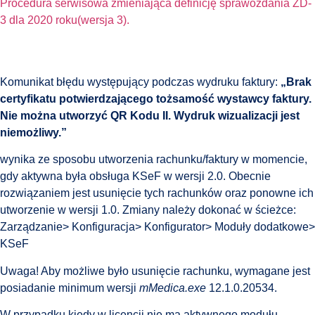
Procedura serwisowa zmieniająca definicję sprawozdania ZD-
3 dla 2020 roku(wersja 3).
Komunikat błędu występujący podczas wydruku faktury:
„Brak
certyfikatu potwierdzającego tożsamość wystawcy faktury.
Nie można utworzyć QR Kodu II. Wydruk wizualizacji jest
niemożliwy.”
wynika ze sposobu utworzenia rachunku/faktury w momencie,
gdy aktywna była obsługa KSeF w wersji 2.0. Obecnie
rozwiązaniem jest usunięcie tych rachunków oraz ponowne ich
utworzenie w wersji 1.0. Zmiany należy dokonać w ścieżce:
Zarządzanie> Konfiguracja> Konfigurator> Moduły dodatkowe>
KSeF
Uwaga! Aby możliwe było usunięcie rachunku, wymagane jest
posiadanie minimum wersji
mMedica.exe
12.1.0.20534.
W przypadku kiedy w licencji nie ma aktywnego modułu