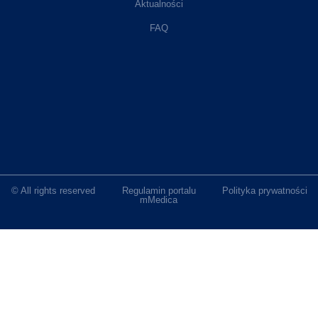
Aktualności
FAQ
© All rights reserved
Regulamin portalu
Polityka prywatności
mMedica