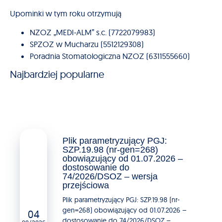
Upominki w tym roku otrzymują
NZOZ „MEDI-ALM” s.c. (7722079983)
SPZOZ w Mucharzu (5512129308)
Poradnia Stomatologiczna NZOZ (6311555660)
Najbardziej popularne
Plik parametryzujący PGJ:
SZP.19.98 (nr-gen=268)
obowiązujący od 01.07.2026 –
dostosowanie do
74/2026/DSOZ – wersja
przejściowa
Plik parametryzujący PGJ: SZP.19.98 (nr-
gen=268) obowiązujący od 01.07.2026 –
04
dostosowanie do 74/2026/DSOZ –