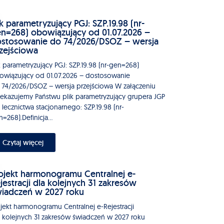
ik parametryzujący PGJ: SZP.19.98 (nr-
n=268) obowiązujący od 01.07.2026 –
stosowanie do 74/2026/DSOZ – wersja
zejściowa
k parametryzujący PGJ: SZP.19.98 (nr-gen=268)
owiązujący od 01.07.2026 – dostosowanie
 74/2026/DSOZ – wersja przejściowa W załączeniu
zekazujemy Państwu plik parametryzujący grupera JGP
 lecznictwa stacjonarnego: SZP.19.98 (nr-
=268).Definicja...
Czytaj więcej
ojekt harmonogramu Centralnej e-
jestracji dla kolejnych 31 zakresów
iadczeń w 2027 roku
ojekt harmonogramu Centralnej e-Rejestracji
a kolejnych 31 zakresów świadczeń w 2027 roku