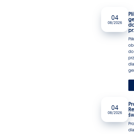
Pl
04
ge
08/2026
do
pr
Pli
ob
do
pr
dla
gen
Pr
04
Re
08/2026
św
Pr
dl