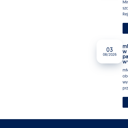
Mi
sz
Rej
mM
03
w 
08/2026
pa
w
mM
ob
wy
pr