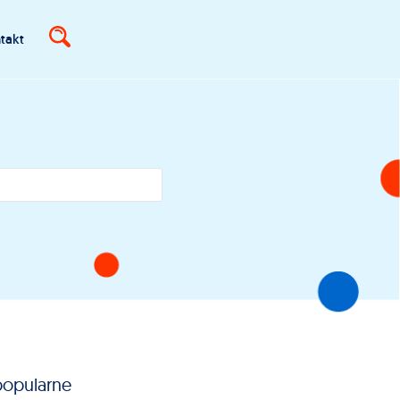
takt
popularne