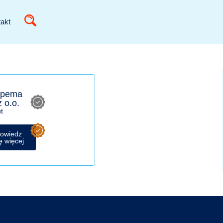
akt
pema
z o.o.
t
owiedz
ę więcej