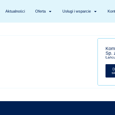
Aktualności
Oferta
Usługi i wsparcie
Kont
Kom
Sp. 
Łańcu
D
si