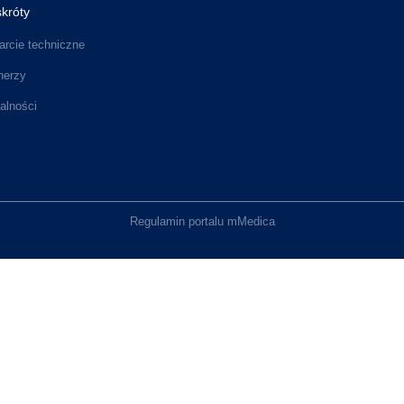
króty
rcie techniczne
nerzy
alności
Regulamin portalu mMedica