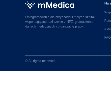
Na s
Wspa
Oprogramowanie dla przychodni i małych szpitali
Part
wspomagające rozliczenie z NFZ, gromadzenie
danych medycznych i organizację pracy.
Aktu
FAQ
© All rights reserved