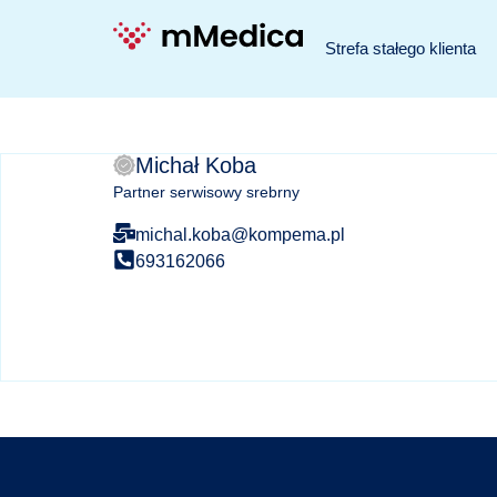
Strefa stałego klienta
Michał Koba
Partner serwisowy srebrny
michal.koba@kompema.pl
693162066